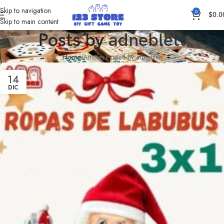
Skip to navigation
0
$
0.0
Skip to main content
Posts by
adneblett
Home
Articles Posted by adneblett
14
DIC