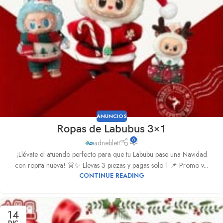
ANUNCIOS
Ropas de Labubus 3×1
0
adneblett
¡Llévate el atuendo perfecto para que tu Labubu pase una Navidad
con ropita nueva! 👗✨ Llevas 3 piezas y pagas solo 1 📌 Promo v...
CONTINUE READING
14